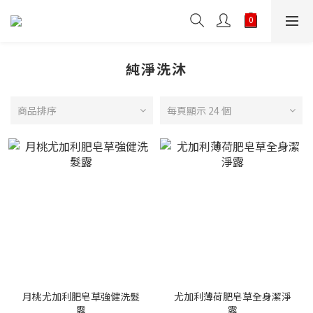
純淨洗沐
商品排序
每頁顯示 24 個
月桃尤加利肥皂草強健洗髮
尤加利薄荷肥皂草全身潔淨
露
露