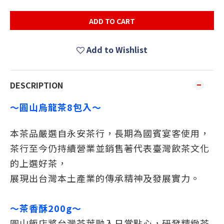
ADD TO CART
Add to Wishlist
DESCRIPTION
～圓山烏龍茶8包入～
本茶品嚴選自永安茶行，
長期為國賓宴客使用
，
茶行至今仍持續營業並銷售著代表臺灣飲茶文化
的上選好茶，
展現出台灣本土產業的傳承精神及發展實力。
～茶香酥200g～
圓山飯店將台灣茶葉融入日常點心，研發精緻茶