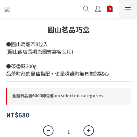
圓山茗品巧盒
●圓山烏龍茶8包入
(圓山飯店長期為國賓宴客使用)
●茶香酥200g
品茶時刻的最佳搭配，也是嘴饞時無負擔的點心
全館商品滿6000即免運 on selected categories
NT$680