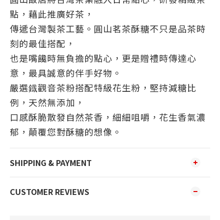
點，藉此推廣好茶，
傳遞台灣製茶工藝。圓山茗茶酥糖不只是品茶時
刻的最佳搭配，
也是嘴饞時無負擔的點心，更是贈禮時傳達心
意，最具誠意的伴手好物。
嚴選鐡觀音茶粉搭配特級花生粉，堅持減糖比
例，天然無添加，
口感酥脆散發自然茶香，細細咀嚼，花生香氣濃
郁，顛覆您對酥糖的想像。
SHIPPING & PAYMENT
CUSTOMER REVIEWS