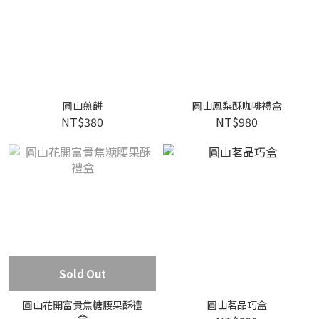
圓山煎餅
圓山鳳梨酥咖啡禮盒
NT$380
NT$980
Sold Out
圓山花開富貴焦糖腰果酥禮
圓山茗品巧盒
盒