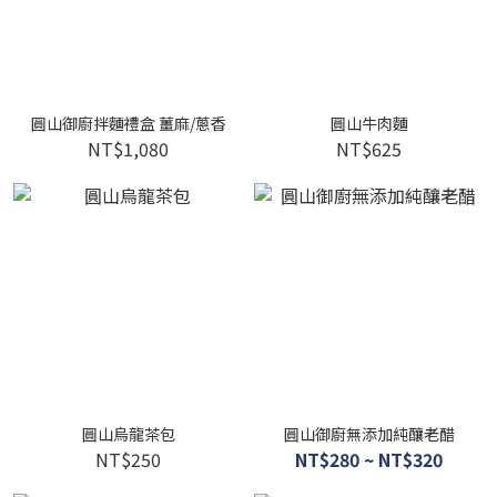
圓山御廚拌麵禮盒 薑麻/蔥香
圓山牛肉麵
NT$1,080
NT$625
圓山烏龍茶包
圓山御廚無添加純釀老醋
NT$250
NT$280 ~ NT$320