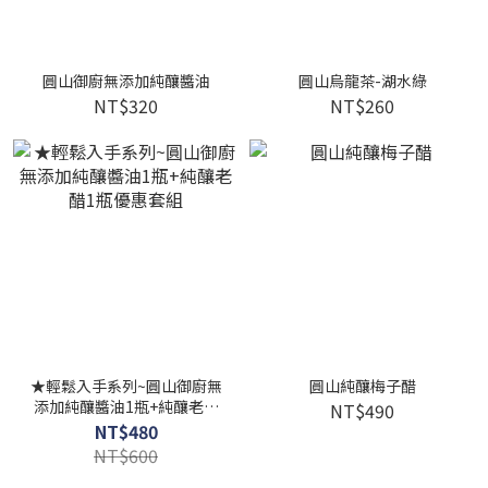
圓山御廚無添加純釀醬油
圓山烏龍茶-湖水綠
NT$320
NT$260
★輕鬆入手系列~圓山御廚無
圓山純釀梅子醋
添加純釀醬油1瓶+純釀老醋
NT$490
1瓶優惠套組
NT$480
NT$600