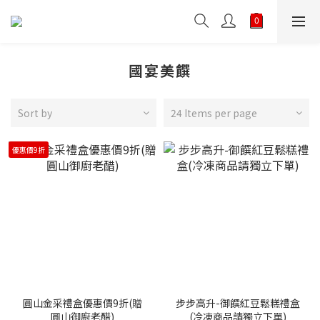
國宴美饌
Sort by
24 Items per page
優惠價9折
圓山金采禮盒優惠價9折(贈
步步高升-御饌紅豆鬆糕禮盒
圓山御廚老醋)
(冷凍商品請獨立下單)