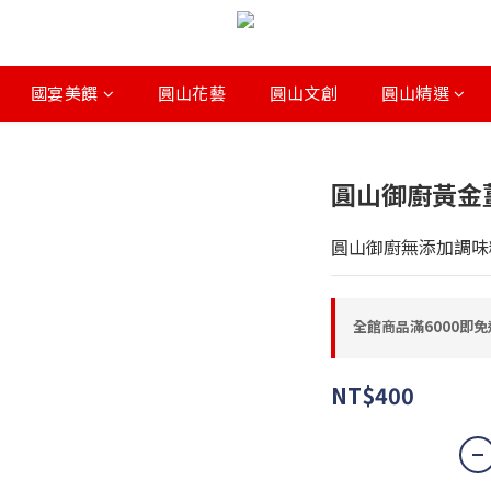
國宴美饌
圓山花藝
圓山文創
圓山精選
圓山御廚黃金
圓山御廚無添加調味
全館商品滿6000即免運 o
NT$400