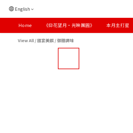
English
Home
《仰花望月・光映團圓》
本月主打星
View All
/
國宴美饌
/
御膳調味