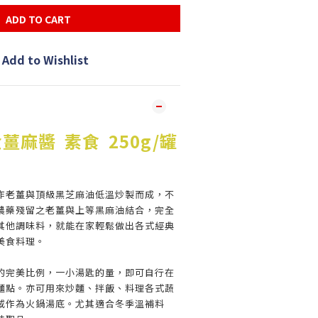
ADD TO CART
Add to Wishlist
麻醬 素食 250g/罐
作老薑與頂級黑芝麻油低溫炒製而成，不
農藥殘留之老薑與上等黑麻油結合，完全
其他調味料，就能在家輕鬆做出各式經典
美食料理。
的完美比例，一小湯匙的量，即可自行在
麵點。亦可用來炒麵、拌飯、料理各式蔬
或作為火鍋湯底。尤其適合冬季溫補料