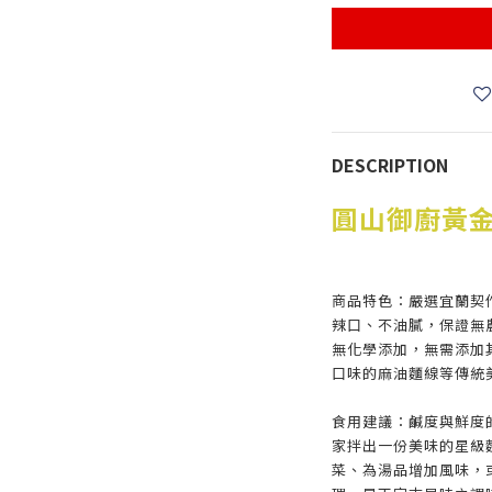
DESCRIPTION
圓山御廚黃金薑
商品特色：嚴選宜蘭契
辣口、不油膩，保證無
無化學添加，無需添加
口味的麻油麵線等傳統
食用建議：鹹度與鮮度
家拌出一份美味的星級
菜、為湯品增加風味，