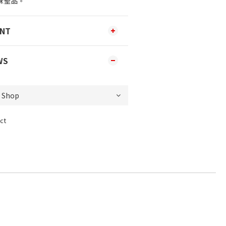
味聖品。
ENT
WS
ct