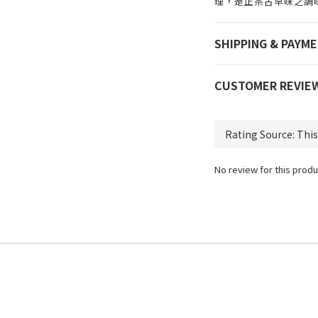
理，是正宗古早味之調
SHIPPING & PAYM
CUSTOMER REVIE
No review for this produ