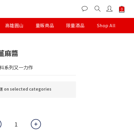
高雄圓山
量販商品
限量酒品
Shop All
薑麻醬
料系列又一力作
n selected categories