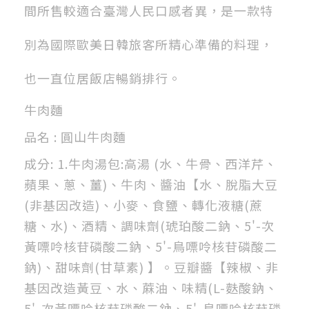
間所售較適合臺灣人民口感者異，是一款特
別為國際歐美日韓旅客所精心準備的料理，
也一直位居飯店暢銷排行。
牛肉麵
品名 : 圓山牛肉麵
成分: 1.牛肉湯包:高湯 (水、牛骨、西洋芹、
蘋果、蔥、薑)、牛肉、醬油【水、脫脂大豆
(非基因改造)、小麥、食鹽、轉化液糖(蔗
糖、水)、酒精、調味劑(琥珀酸二鈉、5'-次
黃嘌呤核苷磷酸二鈉、5'-鳥嘌呤核苷磷酸二
鈉)、甜味劑(甘草素) 】。豆瓣醬【辣椒、非
基因改造黃豆、水、蔴油、味精(L-麩酸鈉、
5'-次黃嘌呤核苷磷酸二鈉、5'-鳥嘌呤核苷磷