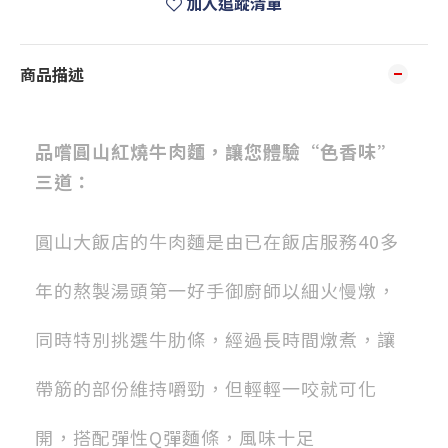
加入追蹤清單
商品描述
品嚐圓山
紅燒牛肉麵，讓您體驗“色
香
味”
三道：
圓山大飯店的牛肉麵是由已在飯店服務40多
年的熬製湯頭第一好手御廚師以細火慢燉，
同時特別挑選牛肋條，經過長時間燉煮，讓
帶筋的部份維持嚼勁，但輕輕一咬就可化
開，搭配彈性Q彈麵條，風味十足