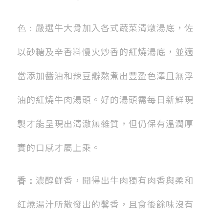
嚴選牛大骨加入各式蔬菜清燉湯底，佐
色：
以砂糖及辛香料慢火炒香的紅燒湯底，並適
當添加醬油和辣豆瓣熬煮出豐盈色澤且無浮
油的紅燒牛肉湯頭。好的湯頭需每日新鮮現
製才能呈現出清澈無雜質，但仍保有溫潤厚
實的口感才屬上乘。
濃醇鮮香，聞得出牛肉獨有肉香與柔和
香：
紅燒湯汁所散發出的馨香，且食後餘味沒有