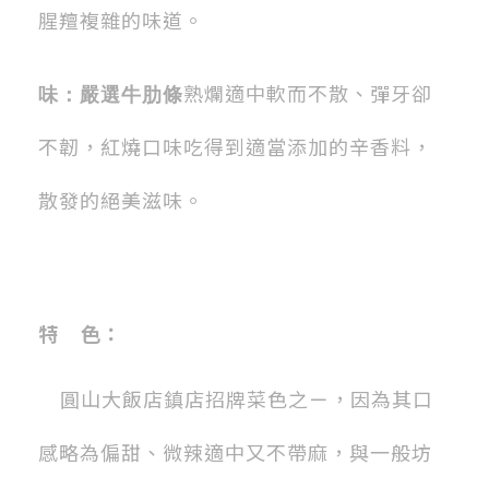
腥羶複雜的味道。
熟爛適中軟而不散、彈牙卻
味：嚴選牛肋條
不韌，紅燒口味吃得到適當添加的辛香料，
散發的絕美滋味。
特
色：
圓山大飯店鎮店招牌菜色之ㄧ，因為其口
感略為偏甜、微辣適中又不帶麻，與一般坊