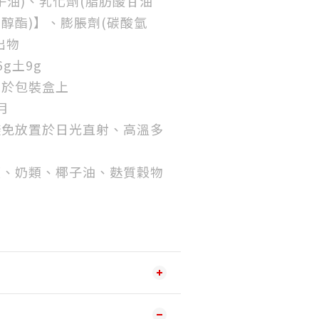
子油)、乳化劑(脂肪酸甘油
醇酯)】、膨脹劑(碳酸氫
出物
6g土9g
示於包裝盒上
月
避免放置於日光直射、高溫多
類、奶類、椰子油、麩質穀物