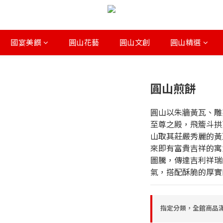
國宴美饌
圓山花藝
圓山文創
圓山精選
圓山煎餅
圓山以朱牆黃瓦、雕
至尊之殿，飛簷斗拱
山取其莊嚴秀麗的黃
來即有富貴吉祥的寓
圖騰，傳達吉利祥瑞
氣，搭配酥脆的厚實
指定分類，全館商品滿