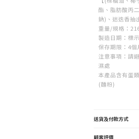
【(棕櫚油、椰
酯、脂肪酸丙二
鈉)、迷迭香抽
重量/規格：21
製造日期：標
保存期限：4個
注意事項：請
濕處
本產品含有蛋
(麵粉)
送貨及付款方式
顧客評價