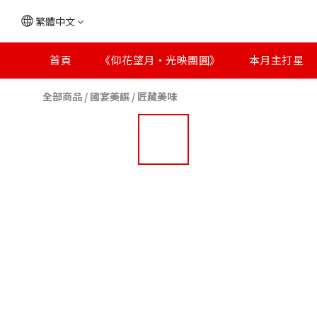
繁體中文
首頁
《仰花望月・光映團圓》
本月主打星
全部商品
/
國宴美饌
/
匠藏美味