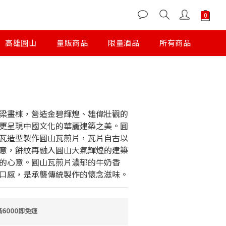
高雄圓山
量販商品
限量酒品
所有商品
梁畫棟，營造金碧輝煌、雄偉壯觀的
更呈現中國文化的華麗建築之美。圓
瓦造型製作圓山瓦煎片，瓦片自古以
意，餅紋再融入圓山大氣輝煌的建築
的心意。圓山瓦煎片濃郁的牛奶香
口感，是承襲傳統製作的懷念滋味。
6000即免運