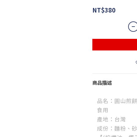
NT$380
商品描述
品名：圓山煎餅(
食用
產地：台灣
成份：麵粉、