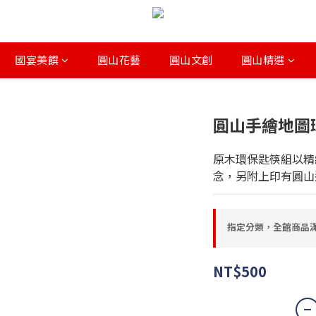
國宴美饌
圓山花藝
圓山文創
圓山精選
圓山手繪地圖
原木環保匙筷組以精
念，另附上印有圓山
指定分類，全館商品滿
NT$500