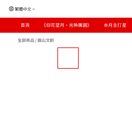
繁體中文
首頁
《仰花望月・光映團圓》
本月主打星
全部商品
/
圓山文創