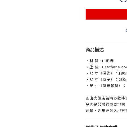
商品描述
•材 質 : 山毛櫸
•塗 裝 : Urethane 
•尺 寸（湯匙）：180
•尺 寸（筷子）：230
•尺 寸（帆布餐墊）：45
圓山大飯店曾精心款待
今仍是台灣的重要地標
宴餐，近年更融入地方