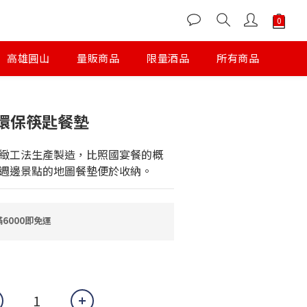
高雄圓山
量販商品
限量酒品
所有商品
環保筷匙餐墊
緻工法生產製造，比照國宴餐的概
週邊景點的地圖餐墊便於收納。
6000即免運