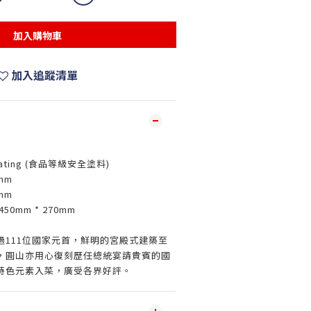
加入購物車
加入追蹤清單
coating (食品等級安全塗料)
mm
mm
0mm * 270mm
過111位國家元首，鮮明的宮殿式建築至
，圓山亦用心復刻歷任總統宴請貴賓的國
特色元素入菜，廣受各界好評。