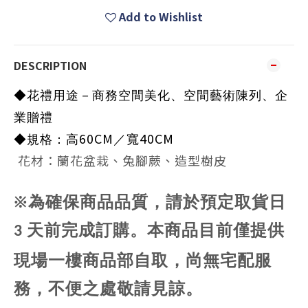
Add to Wishlist
DESCRIPTION
◆花禮用途－商務空間美化、空間藝術陳列、企
業贈禮
60CM
40CM
◆規格：高
／寬
花材：蘭花盆栽、兔腳蕨、造型樹皮
※為確保商品品質，請於預定取貨日
天前完成訂購。
本商品目前僅提供
3
現場一樓商品部自取，尚無宅配服
務，不便之處敬請見諒。