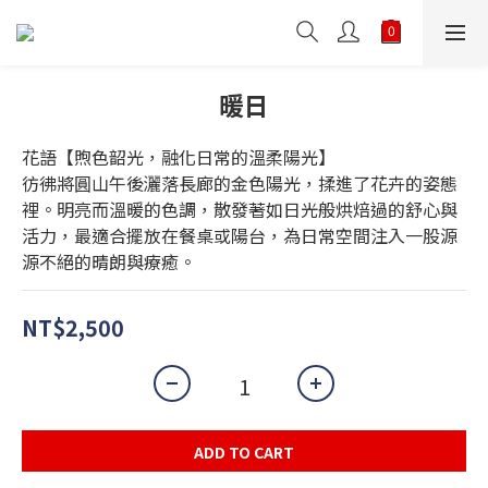
暖日
花語【煦色韶光，融化日常的溫柔陽光】
彷彿將圓山午後灑落長廊的金色陽光，揉進了花卉的姿態
裡。明亮而溫暖的色調，散發著如日光般烘焙過的舒心與
活力，最適合擺放在餐桌或陽台，為日常空間注入一股源
源不絕的晴朗與療癒。
NT$2,500
ADD TO CART