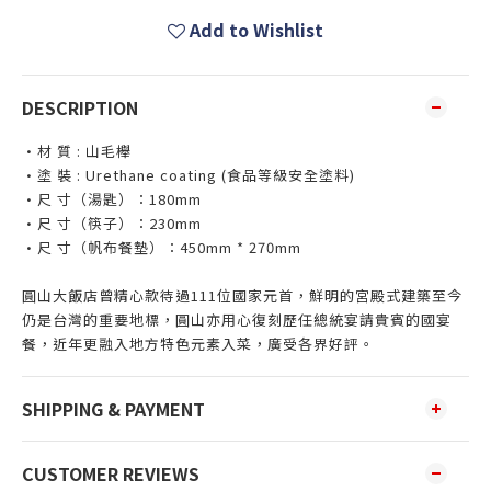
Add to Wishlist
DESCRIPTION
•材 質 : 山毛櫸
•塗 裝 : Urethane coating (食品等級安全塗料)
•尺 寸（湯匙）：180mm
•尺 寸（筷子）：230mm
•尺 寸（帆布餐墊）：450mm * 270mm
圓山大飯店曾精心款待過111位國家元首，鮮明的宮殿式建築至今
仍是台灣的重要地標，圓山亦用心復刻歷任總統宴請貴賓的國宴
餐，近年更融入地方特色元素入菜，廣受各界好評。
SHIPPING & PAYMENT
CUSTOMER REVIEWS