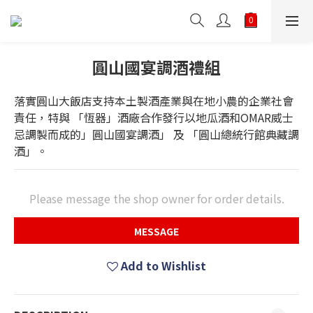
圓山國宴調酒禮組
落實圓山大飯店支持本土製酒產業與在地小農的企業社會
責任，特與 「恆器」酒廠合作發行以地瓜酒和OMAR威士
忌調製而成的」圓山國宴調酒」 及 「圓山總統行館典藏調
酒」。
Please message the shop owner for order details.
MESSAGE
Add to Wishlist