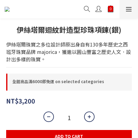
伊絲塔爾迴紋針造型珍珠項鍊(銀)
伊絲塔爾珠寶之多位設計師原出身自有130多年歷史之西
班牙珠寶品牌 majorica，獲邀以圓山豐富之歷史人文．設
計出多樣的珠寶。
全館商品滿6000即免運 on selected categories
NT$3,200
ADD TO CART