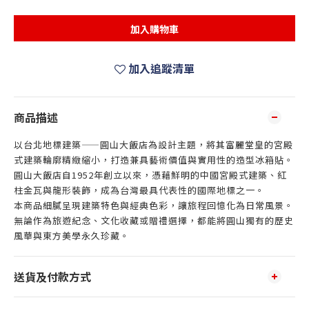
加入購物車
加入追蹤清單
商品描述
以台北地標建築——圓山大飯店為設計主題，將其富麗堂皇的宮殿
式建築輪廓精緻縮小，打造兼具藝術價值與實用性的造型冰箱貼。
圓山大飯店自1952年創立以來，憑藉鮮明的中國宮殿式建築、紅
柱金瓦與龍形裝飾，成為台灣最具代表性的國際地標之一。
本商品細膩呈現建築特色與經典色彩，讓旅程回憶化為日常風景。
無論作為旅遊紀念、文化收藏或贈禮選擇，都能將圓山獨有的歷史
風華與東方美學永久珍藏。
送貨及付款方式